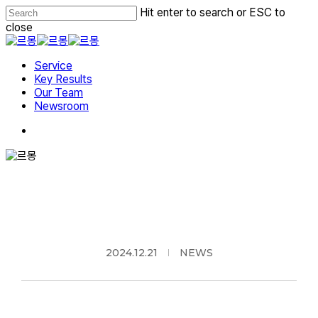
Skip
Hit enter to search or ESC to
to
close
main
Close
content
Search
Menu
Service
Key Results
Our Team
Newsroom
2024.12.21
NEWS