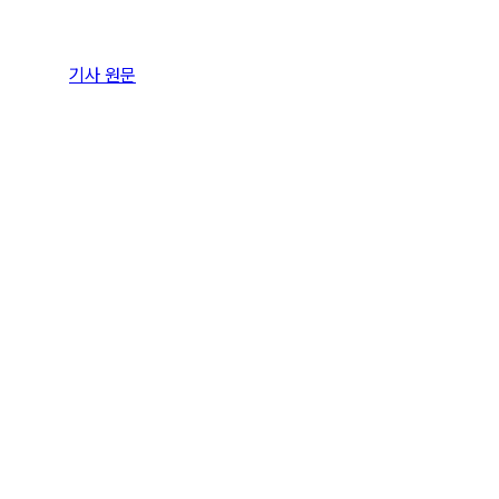
기사 원문
Empowering businesses