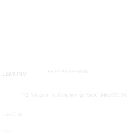
through AI
Contract
+82-2-6958-6868
LEMONG
Address
172, Yeoksam-ro, Gangnam-gu, Seoul, Maru360 6A
Co-CEOs
Lee Huiyong, Kim Bohyung