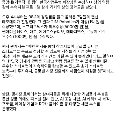
중앙대(기출닥터) 팀이 한국산업은행 회장상을 수상하며 창업 역량
강화 후속지원 프로그램 참가 기회와 창업 장학금을 받았다.
오후 4시부터는 98:1의 경쟁률을 뚫고 올라온 7팀들의 결선
데모데이가 진행됐다. 그 결과 TIM Robotics가 대상(1억 원)을
수상했으며, 소프티오닉스가 최우수상(5000만 원)을,
썸아더플레이스, 마고, 에이트스튜디오, 메타디엑스, 르몽이 각각
우수상(1000만 원)을 수상했다.
행사 관계자는 “이번 행사를 통해 창업자들이 글로벌 유니콘
스타트업을 목표로 성장할 수 있도록 자신들의 사업 전략을
재정비하는 새로운 도약의 시간을 가질 수 있어 뜻깊었다”라고 말하며
“대한민국 경제가 활력을 되찾고 퀀텀 점프를 할 수 있게 만들어줄
우수한 스타트업이 지속적으로 탄생할 수 있도록 초기 스타트업
보육부터 투자유치, 글로벌 시장 진출까지 아낌없이 지원할 것”이라고
전했다.
한편, 행사장 로비에서는 참여자들을 위해 다양한 기념품과 추첨을
통한 경품 외에도 퍼스널 컬러 진단, AI 조향 체험, AI 캐리커처 제작,
포토월, 레이싱 게임과 RC카 플레이존 등 다양한 체험 부스를
운영했다.