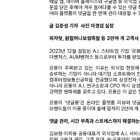
배달 앱, 네이버 플레이스와 구글맵 등 외식업
문을 닫은 후에야 겨우 들여다볼 수 있는 댓글 
여러 플랫폼의 댓글을 한 번에 관리·대응할 수 
글 김준성 기자 사진 이경섭 실장
피자헛, 원할머니보쌈족발 등 2만여 개 고객사
2023년 12월 설립된 A.I. 스타트업 기업 
더벤처스, AUM벤처스 등으로부터 투자를 받았으
르몽이 주목받고 있는 이유는 외식업 현장에 
승부하는 기업이 아니라 대기업 소프트웨어 전문
컴퓨터정보통신공학을 전공했으며 삼성전자 메
아니라 르몽의 A.I. 연구소장과 CPO 역시 
강력한 맨파워를 갖추고 있다. 르몽은 이 같은
르몽의 ‘댓글몽’은 온라인 플랫폼 리뷰와 댓
브랜드들이 이용 중이며 올해 말까지 2만여 개
댓글 관리, 시간 부족과 스트레스까지 해결하는
김보형·이희용 공동대표가 외식업에 A.I. 서
직원 교육과 관리, 고객 응대, 온·오프라인 