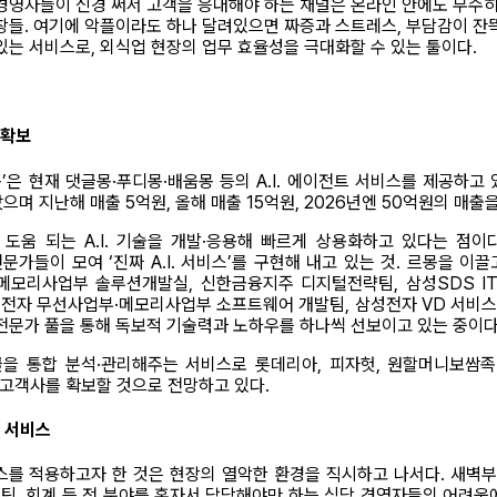
 경영자들이 신경 써서 고객을 응대해야 하는 채널은 온라인 안에도 무수히
창들. 여기에 악플이라도 하나 달려있으면 짜증과 스트레스, 부담감이 잔뜩 밀
있는 서비스로, 외식업 현장의 업무 효율성을 극대화할 수 있는 툴이다.
 확보
‘르몽’은 현재 댓글몽·푸디몽·배움몽 등의 A.I. 에이전트 서비스를 제공
며 지난해 매출 5억원, 올해 매출 15억원, 2026년엔 50억원의 매출
도움 되는 A.I. 기술을 개발·응용해 빠르게 상용화하고 있다는 점
가들이 모여 ‘진짜 A.I. 서비스’를 구현해 내고 있는 것. 르몽을 이
모리사업부 솔루션개발실, 신한금융지주 디지털전략팀, 삼성SDS IT
삼성전자 무선사업부·메모리사업부 소프트웨어 개발팀, 삼성전자 VD 서비스 
 전문가 풀을 통해 독보적 기술력과 노하우를 하나씩 선보이고 있는 중이다
글을 통합 분석·관리해주는 서비스로 롯데리아, 피자헛, 원할머니보쌈족
 고객사를 확보할 것으로 전망하고 있다.
 서비스
비스를 적용하고자 한 것은 현장의 열악한 환경을 직시하고 나서다. 새벽부
마케팅, 회계 등 전 분야를 혼자서 담당해야만 하는 식당 경영자들의 어려움