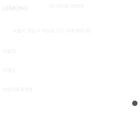
대표번호
02-6958-6868
LEMONG
주소
서울시 강남구 역삼로 172, 마루360 9E
대표자
이희용, 김보형
이메일
support@lemong.ai
사업자등록번호
301-88-02952
© 2023, LEMONG Co., Ltd., All rights reserved.