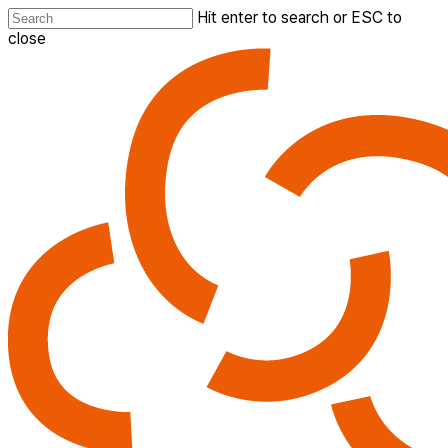
Skip
Hit enter to search or ESC to
to
close
main
Close
content
Search